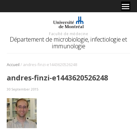
Faculté de médecine
Département de microbiologie, infectiologie et
immunologie
/
Accueil
andres-finzi-e1443620526248
andres-finzi-e1443620526248
30 September 2015