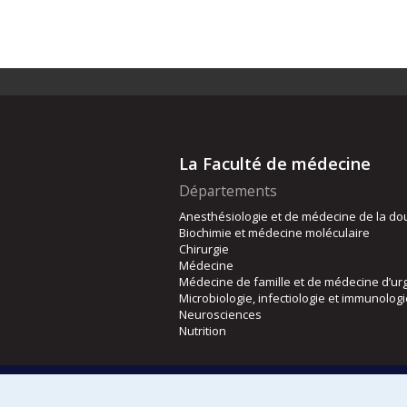
La Faculté de médecine
Départements
Anesthésiologie et de médecine de la do
Biochimie et médecine moléculaire
Chirurgie
Médecine
Médecine de famille et de médecine d’ur
Microbiologie, infectiologie et immunolog
Neurosciences
Nutrition
Écoles
Kinésiologie et des sciences de l’activité