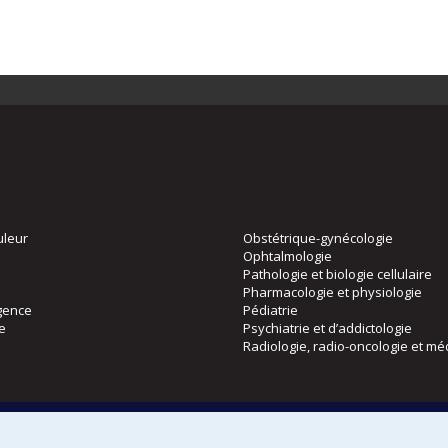
uleur
Obstétrique-gynécologie
Ophtalmologie
Pathologie et biologie cellulaire
Pharmacologie et physiologie
gence
Pédiatrie
ie
Psychiatrie et d’addictologie
Radiologie, radio-oncologie et mé
Directions
 physique
DPC