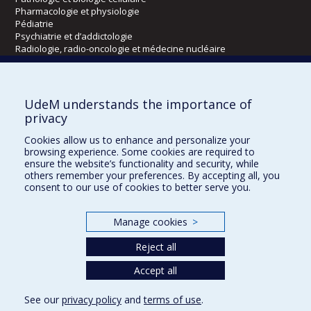
Pharmacologie et physiologie
Pédiatrie
Psychiatrie et d’addictologie
Radiologie, radio-oncologie et médecine nucléaire
Écoles
UdeM understands the importance of
Kinésiologie et des sciences de l’activité physique
privacy
Orthophonie et audiologie
Cookies allow us to enhance and personalize your
Réadaptation
browsing experience. Some cookies are required to
ensure the website’s functionality and security, while
Directions
others remember your preferences. By accepting all, you
consent to our use of cookies to better serve you.
DPC
CPASS
Éthique clinique
Manage cookies
>
Reject all
Accept all
See our
privacy policy
and
terms of use
.