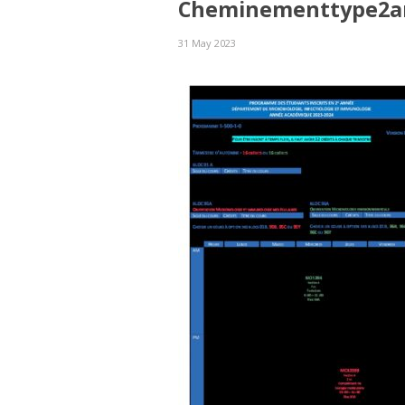
Cheminementtype2a
31 May 2023