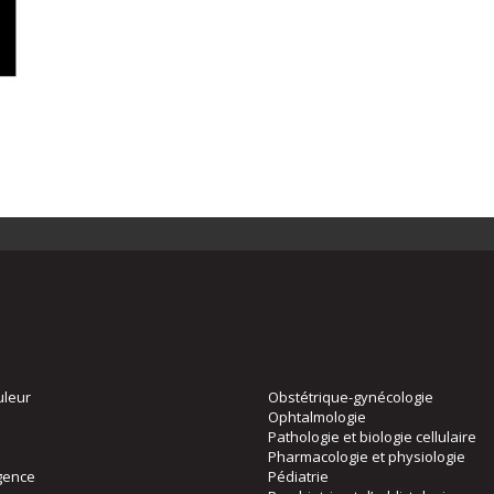
uleur
Obstétrique-gynécologie
Ophtalmologie
Pathologie et biologie cellulaire
Pharmacologie et physiologie
gence
Pédiatrie