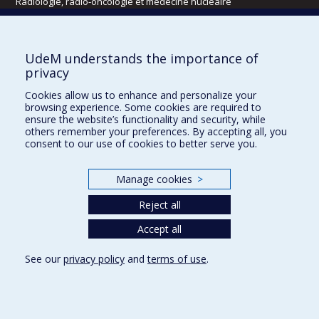
Radiologie, radio-oncologie et médecine nucléaire
Écoles
UdeM understands the importance of
Kinésiologie et des sciences de l’activité physique
privacy
Orthophonie et audiologie
Cookies allow us to enhance and personalize your
Réadaptation
browsing experience. Some cookies are required to
ensure the website’s functionality and security, while
Directions
others remember your preferences. By accepting all, you
consent to our use of cookies to better serve you.
DPC
CPASS
Éthique clinique
Manage cookies
>
Reject all
Accept all
See our
privacy policy
and
terms of use
.
Confidentialité
Conditions d’utilisation
Cookie Settings