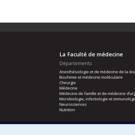
La Faculté de médecine
Départements
Anesthésiologie et de médecine de la do
Biochimie et médecine moléculaire
Chirurgie
Médecine
Médecine de famille et de médecine d’ur
Microbiologie, infectiologie et immunolog
Neurosciences
Nutrition
Écoles
Kinésiologie et des sciences de l’activité