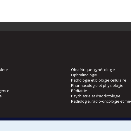
uleur
Obstétrique-gynécologie
Ophtalmologie
Pathologie et biologie cellulaire
Pharmacologie et physiologie
gence
Pédiatrie
ie
Psychiatrie et d’addictologie
Radiologie, radio-oncologie et mé
Directions
 physique
DPC