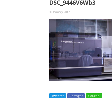
DSC_9446V6Wb3
30 January 2017
Tweeter
Partager
Courriel