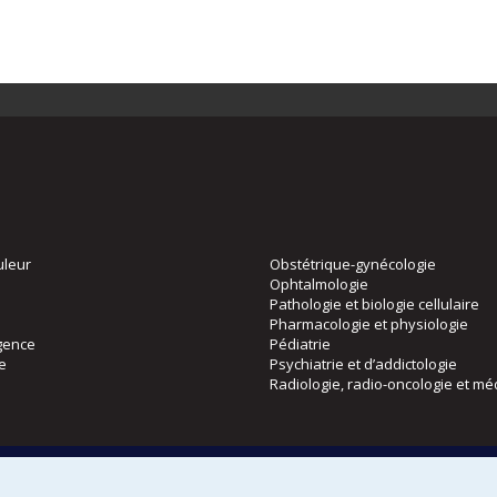
uleur
Obstétrique-gynécologie
Ophtalmologie
Pathologie et biologie cellulaire
Pharmacologie et physiologie
gence
Pédiatrie
ie
Psychiatrie et d’addictologie
Radiologie, radio-oncologie et mé
Directions
 physique
DPC