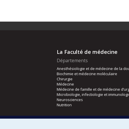
La Faculté de médecine
Départements
Anesthésiologie et de médecine de la do
Biochimie et médecine moléculaire
Chirurgie
Médecine
Médecine de famille et de médecine d’ur
Microbiologie, infectiologie et immunolog
Neurosciences
Nutrition
Écoles
Kinésiologie et des sciences de l’activité