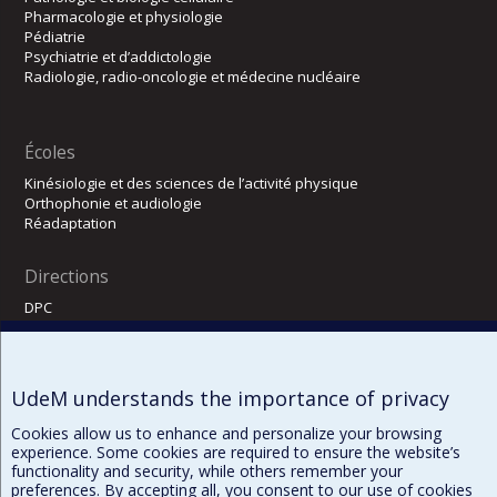
Pharmacologie et physiologie
Pédiatrie
Psychiatrie et d’addictologie
Radiologie, radio-oncologie et médecine nucléaire
Écoles
Kinésiologie et des sciences de l’activité physique
Orthophonie et audiologie
Réadaptation
Directions
DPC
CPASS
Éthique clinique
UdeM understands the importance of privacy
Cookies allow us to enhance and personalize your browsing
experience. Some cookies are required to ensure the website’s
functionality and security, while others remember your
preferences. By accepting all, you consent to our use of cookies