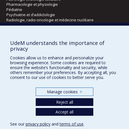
Pharmacologie et physiologie
Pédiatrie
Psychiatrie et d’addictologie
Radiologie, radio-oncologie et médecine nucléaire
Écoles
UdeM understands the importance of
Kinésiologie et des sciences de l’activité physique
privacy
Orthophonie et audiologie
Cookies allow us to enhance and personalize your
Réadaptation
browsing experience. Some cookies are required to
ensure the website’s functionality and security, while
Directions
others remember your preferences. By accepting all, you
consent to our use of cookies to better serve you.
DPC
CPASS
Éthique clinique
Manage cookies
>
Reject all
Accept all
See our
privacy policy
and
terms of use
.