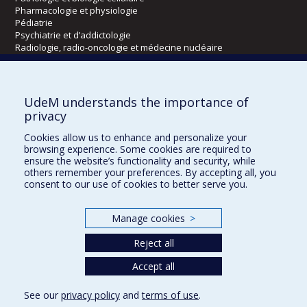
Pharmacologie et physiologie
Pédiatrie
Psychiatrie et d’addictologie
Radiologie, radio-oncologie et médecine nucléaire
Écoles
UdeM understands the importance of
Kinésiologie et des sciences de l’activité physique
privacy
Orthophonie et audiologie
Cookies allow us to enhance and personalize your
Réadaptation
browsing experience. Some cookies are required to
ensure the website’s functionality and security, while
Directions
others remember your preferences. By accepting all, you
consent to our use of cookies to better serve you.
DPC
CPASS
Éthique clinique
Manage cookies
>
Reject all
Accept all
See our
privacy policy
and
terms of use
.