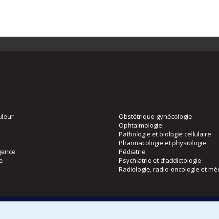
uleur
Obstétrique-gynécologie
Ophtalmologie
Pathologie et biologie cellulaire
Pharmacologie et physiologie
gence
Pédiatrie
ie
Psychiatrie et d’addictologie
Radiologie, radio-oncologie et mé
Directions
 physique
DPC