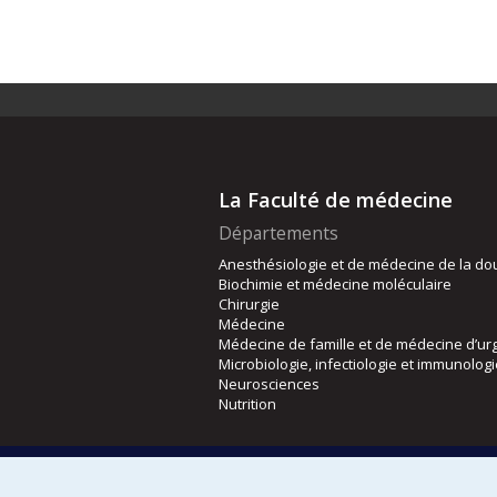
La Faculté de médecine
Départements
Anesthésiologie et de médecine de la do
Biochimie et médecine moléculaire
Chirurgie
Médecine
Médecine de famille et de médecine d’ur
Microbiologie, infectiologie et immunolog
Neurosciences
Nutrition
Écoles
Kinésiologie et des sciences de l’activité