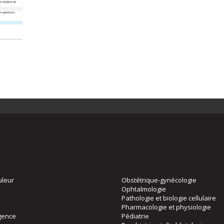
uleur
Obstétrique-gynécologie
Ophtalmologie
Pathologie et biologie cellulaire
Pharmacologie et physiologie
gence
Pédiatrie