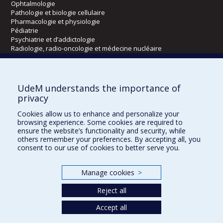
Ophtalmologie
Pathologie et biologie cellulaire
Pharmacologie et physiologie
Pédiatrie
Psychiatrie et d’addictologie
Radiologie, radio-oncologie et médecine nucléaire
Écoles
UdeM understands the importance of
Kinésiologie et des sciences de l’activité physique
privacy
Orthophonie et audiologie
Cookies allow us to enhance and personalize your
Réadaptation
browsing experience. Some cookies are required to
ensure the website’s functionality and security, while
Directions
others remember your preferences. By accepting all, you
consent to our use of cookies to better serve you.
DPC
CPASS
Éthique clinique
Manage cookies
>
Reject all
Accept all