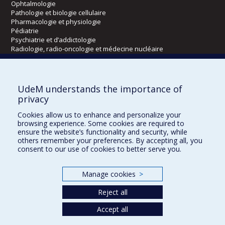
Ophtalmologie
Pathologie et biologie cellulaire
Pharmacologie et physiologie
Pédiatrie
Psychiatrie et d’addictologie
Radiologie, radio-oncologie et médecine nucléaire
Écoles
UdeM understands the importance of
Kinésiologie et des sciences de l’activité physique
privacy
Orthophonie et audiologie
Cookies allow us to enhance and personalize your
Réadaptation
browsing experience. Some cookies are required to
ensure the website’s functionality and security, while
Directions
others remember your preferences. By accepting all, you
consent to our use of cookies to better serve you.
DPC
CPASS
Éthique clinique
Manage cookies
>
Reject all
Accept all