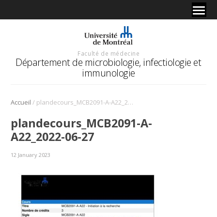
Faculté de médecine
Département de microbiologie, infectiologie et
immunologie
/
Accueil
plandecours_MCB2091-A-A22_2022-06-27
plandecours_MCB2091-A-
A22_2022-06-27
12 January 2023