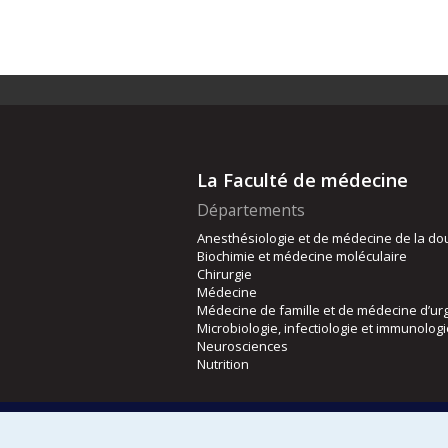
La Faculté de médecine
Départements
Anesthésiologie et de médecine de la do
Biochimie et médecine moléculaire
Chirurgie
Médecine
Médecine de famille et de médecine d’ur
Microbiologie, infectiologie et immunolog
Neurosciences
Nutrition
Écoles
Kinésiologie et des sciences de l’activité