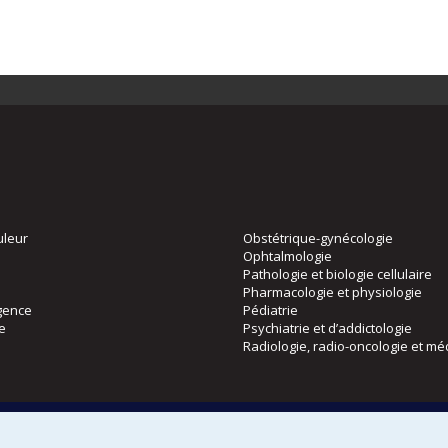
uleur
Obstétrique-gynécologie
Ophtalmologie
Pathologie et biologie cellulaire
Pharmacologie et physiologie
gence
Pédiatrie
ie
Psychiatrie et d’addictologie
Radiologie, radio-oncologie et mé
Directions
 physique
DPC