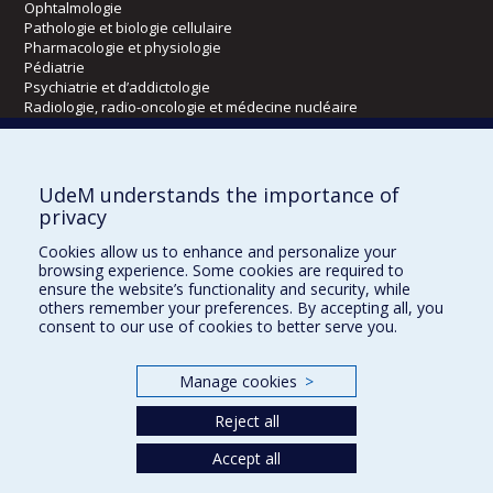
Ophtalmologie
Pathologie et biologie cellulaire
Pharmacologie et physiologie
Pédiatrie
Psychiatrie et d’addictologie
Radiologie, radio-oncologie et médecine nucléaire
Écoles
UdeM understands the importance of
Kinésiologie et des sciences de l’activité physique
privacy
Orthophonie et audiologie
Cookies allow us to enhance and personalize your
Réadaptation
browsing experience. Some cookies are required to
ensure the website’s functionality and security, while
Directions
others remember your preferences. By accepting all, you
consent to our use of cookies to better serve you.
DPC
CPASS
Éthique clinique
Manage cookies
>
Reject all
Accept all