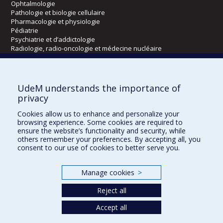
Ophtalmologie
Pathologie et biologie cellulaire
Pharmacologie et physiologie
Pédiatrie
Psychiatrie et d’addictologie
Radiologie, radio-oncologie et médecine nucléaire
Écoles
UdeM understands the importance of
Kinésiologie et des sciences de l’activité physique
privacy
Orthophonie et audiologie
Cookies allow us to enhance and personalize your
Réadaptation
browsing experience. Some cookies are required to
ensure the website’s functionality and security, while
Directions
others remember your preferences. By accepting all, you
consent to our use of cookies to better serve you.
DPC
CPASS
Éthique clinique
Manage cookies
>
Reject all
Accept all