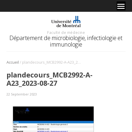
Faculté de médecine
Département de microbiologie, infectiologie et
immunologie
/
Accueil
plandecours_MCB2992-A-A23_2023-08-27
plandecours_MCB2992-A-
A23_2023-08-27
22 September 2023