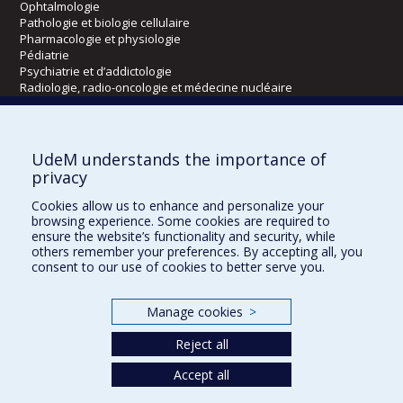
Ophtalmologie
Pathologie et biologie cellulaire
Pharmacologie et physiologie
Pédiatrie
Psychiatrie et d’addictologie
Radiologie, radio-oncologie et médecine nucléaire
Écoles
UdeM understands the importance of
Kinésiologie et des sciences de l’activité physique
privacy
Orthophonie et audiologie
Cookies allow us to enhance and personalize your
Réadaptation
browsing experience. Some cookies are required to
ensure the website’s functionality and security, while
Directions
others remember your preferences. By accepting all, you
consent to our use of cookies to better serve you.
DPC
CPASS
Éthique clinique
Manage cookies
>
Reject all
Accept all