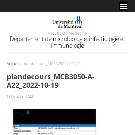
Faculté de médecine
Département de microbiologie, infectiologie et
immunologie
/
Accueil
plandecours_MCB3050-A-A22_2022-10-19
plandecours_MCB3050-A-
A22_2022-10-19
19 October 2022