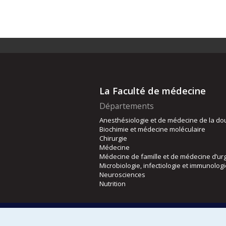
La Faculté de médecine
Départements
Anesthésiologie et de médecine de la do
Biochimie et médecine moléculaire
Chirurgie
Médecine
Médecine de famille et de médecine d’ur
Microbiologie, infectiologie et immunolog
Neurosciences
Nutrition
Écoles
Kinésiologie et des sciences de l’activité