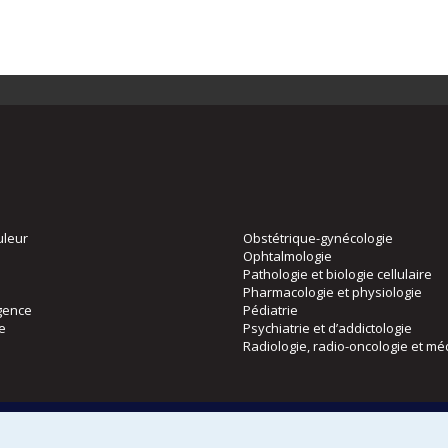
uleur
Obstétrique-gynécologie
Ophtalmologie
Pathologie et biologie cellulaire
Pharmacologie et physiologie
gence
Pédiatrie
ie
Psychiatrie et d’addictologie
Radiologie, radio-oncologie et mé
Directions
 physique
DPC