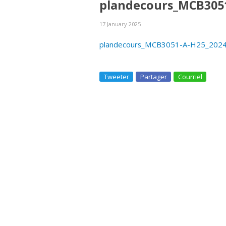
plandecours_MCB3051
17 January 2025
plandecours_MCB3051-A-H25_2024
Tweeter
Partager
Courriel