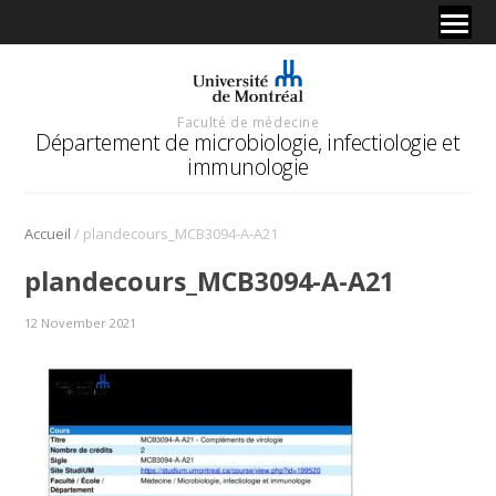
Faculté de médecine
Département de microbiologie, infectiologie et
immunologie
/
Accueil
plandecours_MCB3094-A-A21
plandecours_MCB3094-A-A21
12 November 2021