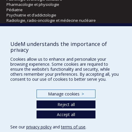
Pharmacologie et physiologie
Pédiatrie
Psychiatrie et d’addictologie
Radiologie, radio-oncologie et médecine nucléaire
Écoles
UdeM understands the importance of
Kinésiologie et des sciences de l’activité physique
privacy
Orthophonie et audiologie
Cookies allow us to enhance and personalize your
Réadaptation
browsing experience. Some cookies are required to
ensure the website’s functionality and security, while
Directions
others remember your preferences. By accepting all, you
consent to our use of cookies to better serve you.
DPC
CPASS
Éthique clinique
Manage cookies
>
Reject all
Accept all
See our
privacy policy
and
terms of use
.