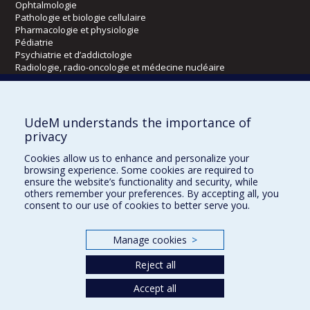
Ophtalmologie
Pathologie et biologie cellulaire
Pharmacologie et physiologie
Pédiatrie
Psychiatrie et d’addictologie
Radiologie, radio-oncologie et médecine nucléaire
Écoles
UdeM understands the importance of
Kinésiologie et des sciences de l’activité physique
privacy
Orthophonie et audiologie
Cookies allow us to enhance and personalize your
Réadaptation
browsing experience. Some cookies are required to
ensure the website’s functionality and security, while
Directions
others remember your preferences. By accepting all, you
consent to our use of cookies to better serve you.
DPC
CPASS
Éthique clinique
Manage cookies
>
Reject all
Accept all