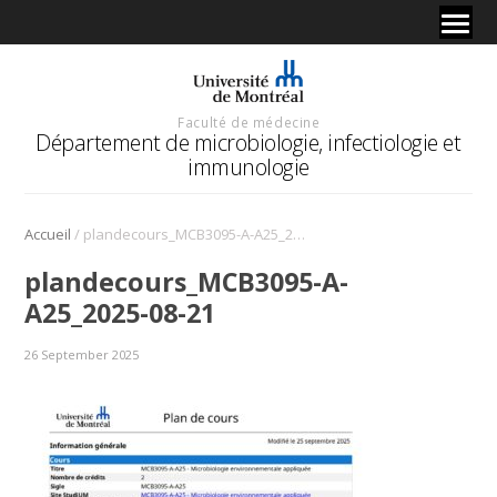
Faculté de médecine
Département de microbiologie, infectiologie et
immunologie
/
Accueil
plandecours_MCB3095-A-A25_2025-08-21
plandecours_MCB3095-A-
A25_2025-08-21
26 September 2025