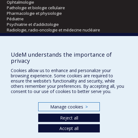
Ophtalmologie
Pathologie et biologie cellulaire
Pharmacologie et physiologie
Pédiatrie
Psychiatrie et d’addictologie
Radiologie, radio-oncologie et médecine nucléaire
Écoles
UdeM understands the importance of
Kinésiologie et des sciences de l’activité physique
privacy
Orthophonie et audiologie
Cookies allow us to enhance and personalize your
Réadaptation
browsing experience. Some cookies are required to
ensure the website’s functionality and security, while
Directions
others remember your preferences. By accepting all, you
consent to our use of cookies to better serve you.
DPC
CPASS
Éthique clinique
Manage cookies
>
Reject all
Accept all