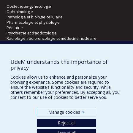
Obstétrique-gynécologie
Ophtalmologie
Pathologie et biologie cellulaire
Pharmacologie et physiologie
Pédiatrie
Psychiatrie et d’addictologie
Radiologie, radio-oncologie et médecine nucléaire
Écoles
UdeM understands the importance of
Kinésiologie et des sciences de l’activité physique
privacy
Orthophonie et audiologie
Cookies allow us to enhance and personalize your
Réadaptation
browsing experience. Some cookies are required to
ensure the website’s functionality and security, while
Directions
others remember your preferences. By accepting all, you
consent to our use of cookies to better serve you.
DPC
CPASS
Éthique clinique
Manage cookies
>
Reject all
Accept all