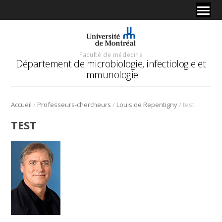
Faculté de médecine
Département de microbiologie, infectiologie et
immunologie
/
/
/
Accueil
Professeurs-chercheurs
Louis de Repentigny
test
TEST