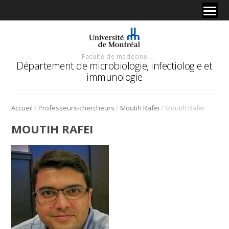
Faculté de médecine
Département de microbiologie, infectiologie et
immunologie
/
/
/
Accueil
Professeurs-chercheurs
Moutih Rafei
Moutih Rafei
MOUTIH RAFEI