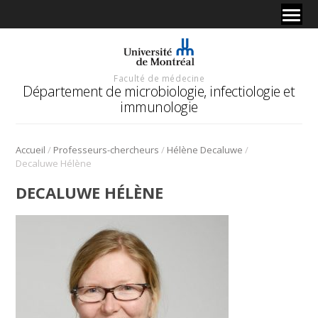
Faculté de médecine
Département de microbiologie, infectiologie et
immunologie
/
/
/
Accueil
Professeurs-chercheurs
Hélène Decaluwe
Decaluwe Hélène
DECALUWE HÉLÈNE