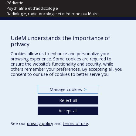
Pédiatrie
Psychiatrie et d’addictologie
Radiologie, radio-oncologie et médecine nucléaire
Écoles
UdeM understands the importance of
Kinésiologie et des sciences de l’activité physique
privacy
Orthophonie et audiologie
Cookies allow us to enhance and personalize your
Réadaptation
browsing experience. Some cookies are required to
ensure the website’s functionality and security, while
Directions
others remember your preferences. By accepting all, you
consent to our use of cookies to better serve you.
DPC
CPASS
Éthique clinique
Manage cookies
>
Reject all
Accept all
See our
privacy policy
and
terms of use
.