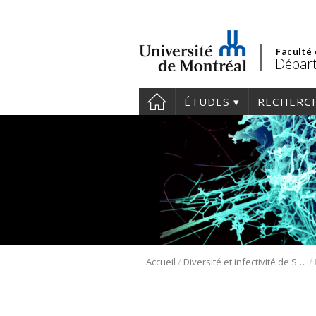
Faculté
Départ
ÉTUDES
RECHERC
/
/
Accueil
Diversité et infectivité de Schizotetraquatrovirus, des phages qui ont pris la grosse tête