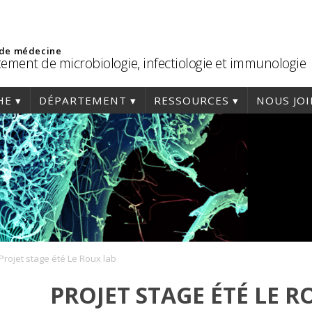
 de médecine
ement de microbiologie, infectiologie et immunologie
HE
DÉPARTEMENT
RESSOURCES
NOUS JO
Projet stage été Le Roux lab
PROJET STAGE ÉTÉ LE R