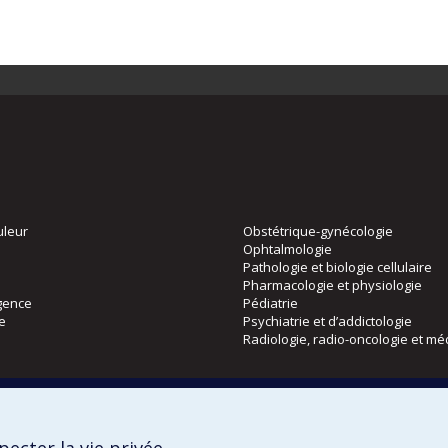
uleur
Obstétrique-gynécologie
Ophtalmologie
Pathologie et biologie cellulaire
Pharmacologie et physiologie
gence
Pédiatrie
ie
Psychiatrie et d’addictologie
Radiologie, radio-oncologie et mé
Directions
 physique
DPC