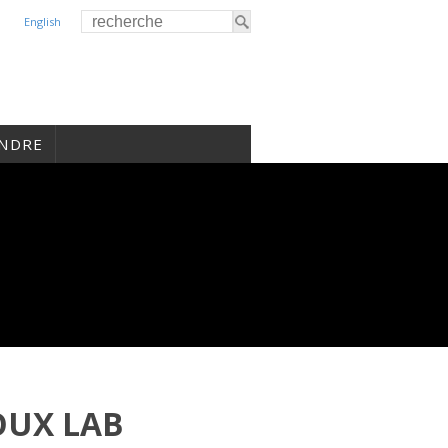
English
INDRE
OUX LAB