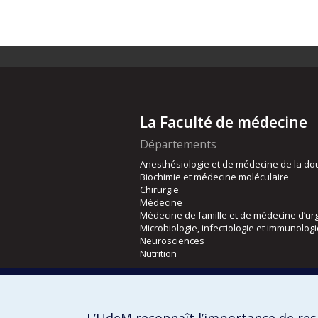
La Faculté de médecine
Départements
Anesthésiologie et de médecine de la do
Biochimie et médecine moléculaire
Chirurgie
Médecine
Médecine de famille et de médecine d’ur
Microbiologie, infectiologie et immunolog
Neurosciences
Nutrition
Écoles
Kinésiologie et des sciences de l’activité