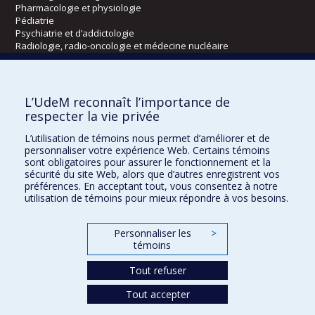
Pharmacologie et physiologie
Pédiatrie
Psychiatrie et d’addictologie
Radiologie, radio-oncologie et médecine nucléaire
Écoles
L’UdeM reconnaît l’importance de
Kinésiologie et des sciences de l’activité physique
respecter la vie privée
Orthophonie et audiologie
L’utilisation de témoins nous permet d’améliorer et de
Réadaptation
personnaliser votre expérience Web. Certains témoins
sont obligatoires pour assurer le fonctionnement et la
Directions
sécurité du site Web, alors que d’autres enregistrent vos
préférences. En acceptant tout, vous consentez à notre
DPC
utilisation de témoins pour mieux répondre à vos besoins.
CPASS
Éthique clinique
Personnaliser les
>
témoins
Tout refuser
Tout accepter