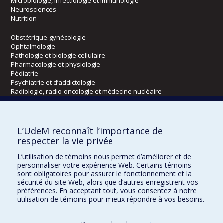
Microbiologie, infectiologie et immunologie
Neurosciences
Nutrition
Obstétrique-gynécologie
Ophtalmologie
Pathologie et biologie cellulaire
Pharmacologie et physiologie
Pédiatrie
Psychiatrie et d’addictologie
Radiologie, radio-oncologie et médecine nucléaire
Écoles
L’UdeM reconnaît l’importance de
Kinésiologie et des sciences de l’activité physique
respecter la vie privée
Orthophonie et audiologie
L’utilisation de témoins nous permet d’améliorer et de
Réadaptation
personnaliser votre expérience Web. Certains témoins
sont obligatoires pour assurer le fonctionnement et la
Directions
sécurité du site Web, alors que d’autres enregistrent vos
préférences. En acceptant tout, vous consentez à notre
DPC
utilisation de témoins pour mieux répondre à vos besoins.
CPASS
Éthique clinique