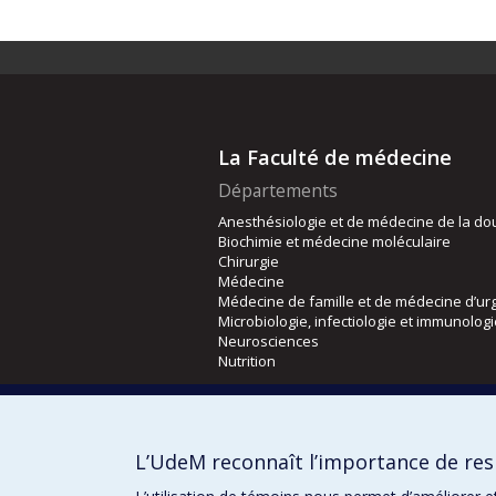
La Faculté de médecine
Départements
Anesthésiologie et de médecine de la do
Biochimie et médecine moléculaire
Chirurgie
Médecine
Médecine de famille et de médecine d’ur
Microbiologie, infectiologie et immunolog
Neurosciences
Nutrition
Écoles
Kinésiologie et des sciences de l’activité
L’UdeM reconnaît l’importance de resp
Orthophonie et audiologie
Réadaptation