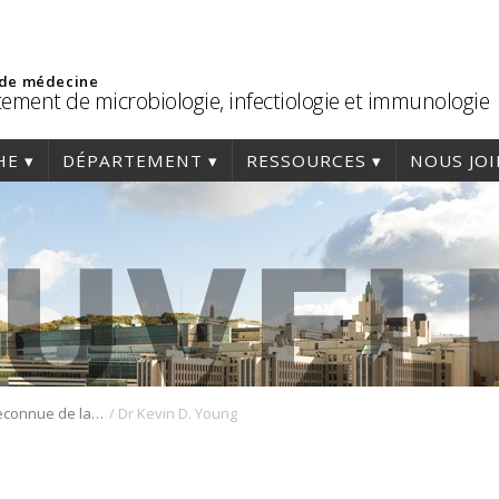
 de médecine
ement de microbiologie, infectiologie et immunologie
HE
DÉPARTEMENT
RESSOURCES
NOUS JO
/
Publication reconnue de la Dre Catherine Paradis-Bleau
Dr Kevin D. Young