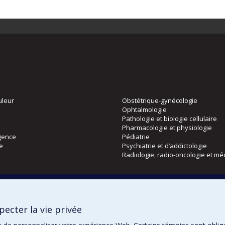
uleur
Obstétrique-gynécologie
Ophtalmologie
Pathologie et biologie cellulaire
Pharmacologie et physiologie
gence
Pédiatrie
ie
Psychiatrie et d’addictologie
Radiologie, radio-oncologie et mé
Directions
 physique
DPC
ecter la vie privée
CPASS
Éthique clinique