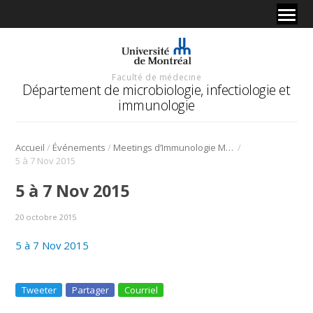
Faculté de médecine
Département de microbiologie, infectiologie et
immunologie
/
/
/
Accueil
Événements
Meetings d’Immunologie Montréal Immunology Meetings
5 à 7 Nov 2015
5 à 7 Nov 2015
20 octobre 2015
5 à 7 Nov 2015
Tweeter
Partager
Courriel