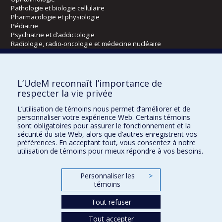
Pathologie et biologie cellulaire
Pharmacologie et physiologie
Pédiatrie
Psychiatrie et d’addictologie
Radiologie, radio-oncologie et médecine nucléaire
Écoles
L’UdeM reconnaît l’importance de
Kinésiologie et des sciences de l’activité physique
respecter la vie privée
Orthophonie et audiologie
L’utilisation de témoins nous permet d’améliorer et de
Réadaptation
personnaliser votre expérience Web. Certains témoins
sont obligatoires pour assurer le fonctionnement et la
Directions
sécurité du site Web, alors que d’autres enregistrent vos
préférences. En acceptant tout, vous consentez à notre
DPC
utilisation de témoins pour mieux répondre à vos besoins.
CPASS
Éthique clinique
Personnaliser les
>
témoins
Tout refuser
Tout accepter