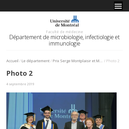
Faculté de médecine
Département de microbiologie, infectiologie et
immunologie
/
/
/
Accueil
Le département
Prix Serge Montplaisir et Micheline Pelletier.
Photo 2
Photo 2
4 septembre 2019