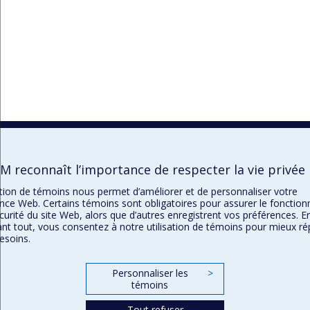
M reconnaît l’importance de respecter la vie privée
sation de témoins nous permet d’améliorer et de personnaliser votre
nce Web. Certains témoins sont obligatoires pour assurer le fonctio
écurité du site Web, alors que d’autres enregistrent vos préférences. E
nt tout, vous consentez à notre utilisation de témoins pour mieux r
esoins.
Personnaliser les
>
témoins
Tout refuser