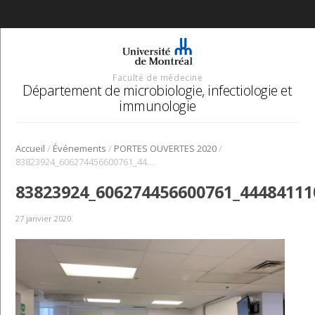
Faculté de médecine
Département de microbiologie, infectiologie et
immunologie
/
/
/
Accueil
Événements
PORTES OUVERTES 2020
83823924_606274456600761_4448411105798127616_n
83823924_606274456600761_44484111
27 janvier 2020