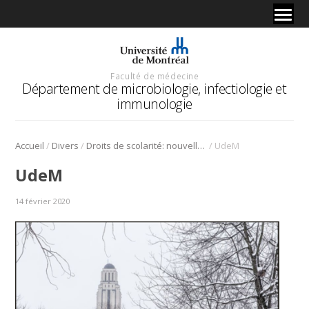
Faculté de médecine
Département de microbiologie, infectiologie et
immunologie
/
/
/
Accueil
Divers
Droits de scolarité: nouvelle grille de tarification pour les étudiants étrangers
UdeM
UdeM
14 février 2020