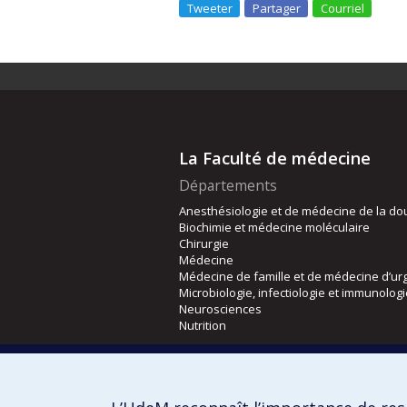
Tweeter
Partager
Courriel
La Faculté de médecine
Départements
Anesthésiologie et de médecine de la do
Biochimie et médecine moléculaire
Chirurgie
Médecine
Médecine de famille et de médecine d’ur
Microbiologie, infectiologie et immunolog
Neurosciences
Nutrition
Écoles
Kinésiologie et des sciences de l’activité