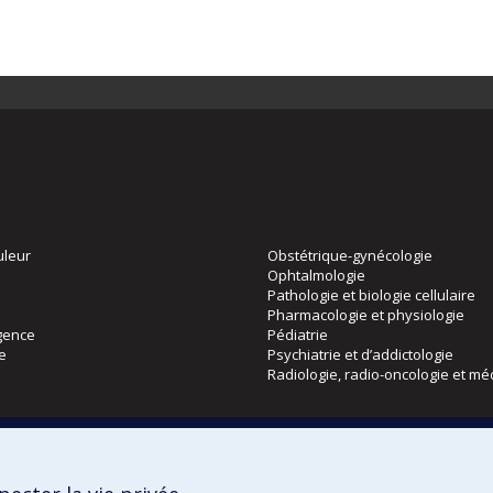
uleur
Obstétrique-gynécologie
Ophtalmologie
Pathologie et biologie cellulaire
Pharmacologie et physiologie
gence
Pédiatrie
ie
Psychiatrie et d’addictologie
Radiologie, radio-oncologie et mé
Directions
 physique
DPC