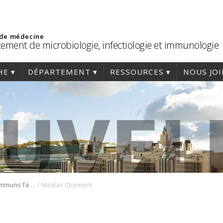
 de médecine
ement de microbiologie, infectiologie et immunologie
HE
DÉPARTEMENT
RESSOURCES
NOUS JO
/
Des microbes communs favorisent la persistance du VIH
Nicolas Chomont