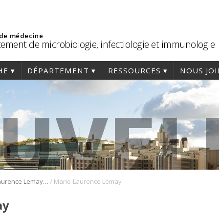
 de médecine
ement de microbiologie, infectiologie et immunologie
HE
DÉPARTEMENT
RESSOURCES
NOUS JO
/
Dre Marie-Laurence Lemay honorée dans le cadre du programme L’Oréal-UNESCO Pour les Femmes et la Science.
Marie-Laurence Lemay
ay