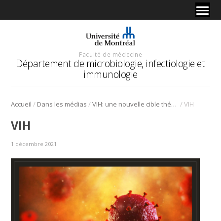
Faculté de médecine
Département de microbiologie, infectiologie et
immunologie
/
/
/
Accueil
Dans les médias
VIH: une nouvelle cible thérapeutique découverte
VIH
VIH
1 décembre 2021