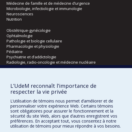
Médecine de famille et de médecine d’urgence
Microbiologie, infectiologie et immunologie
Neurosciences
Nutrition
Obstétrique-gynécologie
Ophtalmologie
Pathologie et biologie cellulaire
Pharmacologie et physiologie
Pédiatrie
Psychiatrie et d’addictologie
Radiologie, radio-oncologie et médecine nucléaire
Écoles
L’UdeM reconnaît l’importance de
Kinésiologie et des sciences de l’activité physique
respecter la vie privée
Orthophonie et audiologie
L’utilisation de témoins nous permet d’améliorer et de
Réadaptation
personnaliser votre expérience Web. Certains témoins
sont obligatoires pour assurer le fonctionnement et la
Directions
sécurité du site Web, alors que d’autres enregistrent vos
préférences. En acceptant tout, vous consentez à notre
DPC
utilisation de témoins pour mieux répondre à vos besoins.
CPASS