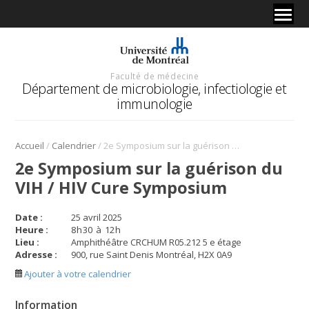
Faculté de médecine
Département de microbiologie, infectiologie et
immunologie
/
/
Accueil
Calendrier
2e Symposium sur la guérison du VIH / HIV Cure Symposium
2e Symposium sur la guérison du
VIH / HIV Cure Symposium
Date :
25 avril 2025
Heure :
8
h
30
à
12
h
Lieu :
Amphithéâtre CRCHUM R05.212 5 e étage
Adresse :
900, rue Saint Denis Montréal, H2X 0A9
Ajouter à votre calendrier
Information