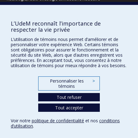
Écoles
L’UdeM reconnaît l’importance de
Kinésiologie et des sciences de l’activité physique
respecter la vie privée
Orthophonie et audiologie
L’utilisation de témoins nous permet d’améliorer et de
Réadaptation
personnaliser votre expérience Web. Certains témoins
sont obligatoires pour assurer le fonctionnement et la
Directions
sécurité du site Web, alors que d’autres enregistrent vos
préférences. En acceptant tout, vous consentez à notre
DPC
utilisation de témoins pour mieux répondre à vos besoins.
CPASS
Éthique clinique
Personnaliser les
>
témoins
Tout refuser
Tout accepter
Voir notre
politique de confidentialité
et nos
conditions
d’utilisation
.
Confidentialité
Conditions d’utilisation
Paramètres des témoins