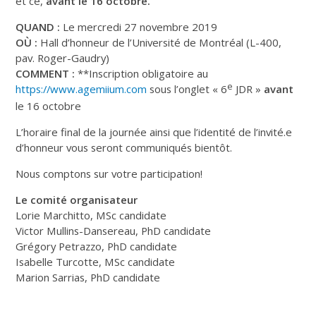
et ce,
avant le 16 octobre.
QUAND :
Le mercredi 27 novembre 2019
OÙ :
Hall d’honneur de l’Université de Montréal (L-400,
pav. Roger-Gaudry)
COMMENT :
**Inscription obligatoire au
e
https://www.agemiium.com
sous l’onglet « 6
JDR »
avant
le 16 octobre
L’horaire final de la journée ainsi que l’identité de l’invité.e
d’honneur vous seront communiqués bientôt.
Nous comptons sur votre participation!
Le comité organisateur
Lorie Marchitto, MSc candidate
Victor Mullins-Dansereau, PhD candidate
Grégory Petrazzo, PhD candidate
Isabelle Turcotte, MSc candidate
Marion Sarrias, PhD candidate