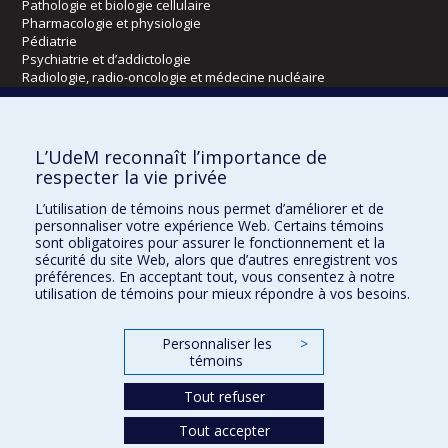
Pathologie et biologie cellulaire
Pharmacologie et physiologie
Pédiatrie
Psychiatrie et d’addictologie
Radiologie, radio-oncologie et médecine nucléaire
Écoles
L’UdeM reconnaît l’importance de
Kinésiologie et des sciences de l’activité physique
respecter la vie privée
Orthophonie et audiologie
L’utilisation de témoins nous permet d’améliorer et de
Réadaptation
personnaliser votre expérience Web. Certains témoins
sont obligatoires pour assurer le fonctionnement et la
Directions
sécurité du site Web, alors que d’autres enregistrent vos
préférences. En acceptant tout, vous consentez à notre
DPC
utilisation de témoins pour mieux répondre à vos besoins.
CPASS
Éthique clinique
Personnaliser les
>
témoins
Tout refuser
Tout accepter