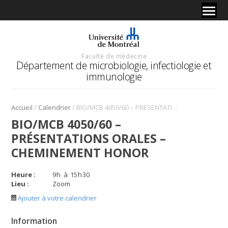
Faculté de médecine
Département de microbiologie, infectiologie et
immunologie
/
/
Accueil
Calendrier
BIO/MCB 4050/60 – PRÉSENTATIONS ORALES – CHEMINEMENT HONOR
BIO/MCB 4050/60 –
PRÉSENTATIONS ORALES –
CHEMINEMENT HONOR
Heure :
9
h
à
15
h
30
Lieu :
Zoom
Ajouter à votre calendrier
Information