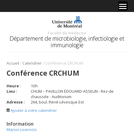
Faculté de médecine
Département de microbiologie, infectiologie et
immunologie
/
/
Accueil
Calendrier
Conférence CRCHUM
Conférence CRCHUM
Heure :
10
h
Lieu :
CHUM – PAVILLON ÉDOUARD-ASSELIN - Rez-de
chaussée - Auditorium
Adresse :
264, boul. René-Lévesque Est
Ajouter à votre calendrier
Information
Manon Livernois