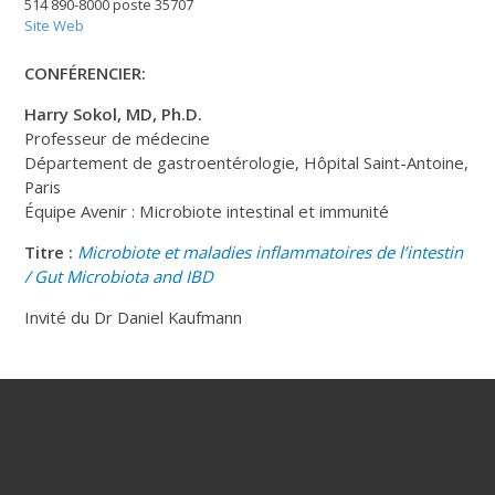
514 890-8000 poste 35707
Site Web
CONFÉRENCIER:
Harry Sokol, MD, Ph.D.
Professeur de médecine
Département de gastroentérologie, Hôpital Saint-Antoine,
Paris
Équipe Avenir : Microbiote intestinal et immunité
Titre :
Microbiote et maladies inflammatoires de l’intestin
/ Gut Microbiota and IBD
Invité du Dr Daniel Kaufmann