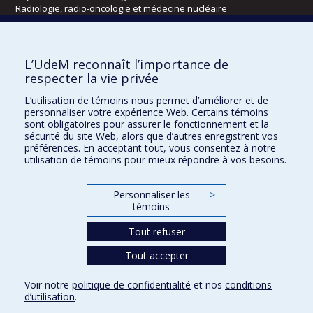
Radiologie, radio-oncologie et médecine nucléaire
Écoles
L’UdeM reconnaît l’importance de
Kinésiologie et des sciences de l’activité physique
respecter la vie privée
Orthophonie et audiologie
L’utilisation de témoins nous permet d’améliorer et de
Réadaptation
personnaliser votre expérience Web. Certains témoins
sont obligatoires pour assurer le fonctionnement et la
Directions
sécurité du site Web, alors que d’autres enregistrent vos
préférences. En acceptant tout, vous consentez à notre
DPC
utilisation de témoins pour mieux répondre à vos besoins.
CPASS
Éthique clinique
Personnaliser les
>
témoins
Tout refuser
Tout accepter
Voir notre
politique de confidentialité
et nos
conditions
d’utilisation
.