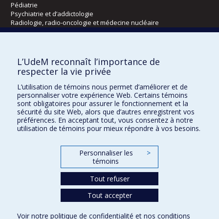
Pédiatrie
Psychiatrie et d’addictologie
Radiologie, radio-oncologie et médecine nucléaire
Écoles
L’UdeM reconnaît l’importance de
Kinésiologie et des sciences de l’activité physique
respecter la vie privée
Orthophonie et audiologie
L’utilisation de témoins nous permet d’améliorer et de
Réadaptation
personnaliser votre expérience Web. Certains témoins
sont obligatoires pour assurer le fonctionnement et la
Directions
sécurité du site Web, alors que d’autres enregistrent vos
préférences. En acceptant tout, vous consentez à notre
DPC
utilisation de témoins pour mieux répondre à vos besoins.
CPASS
Éthique clinique
Personnaliser les
>
témoins
Tout refuser
Tout accepter
Voir notre
politique de confidentialité
et nos
conditions