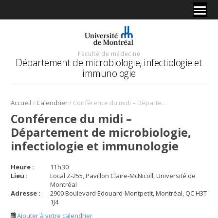
Faculté de médecine
Département de microbiologie, infectiologie et
immunologie
/
/
Accueil
Calendrier
Conférence du midi – Département de microbiologie, infectiologie et immunologie
Conférence du midi –
Département de microbiologie,
infectiologie et immunologie
Heure :
11
h
30
Lieu :
Local Z-255, Pavillon Claire-McNicoll, Université de
Montréal
Adresse :
2900 Boulevard Edouard-Montpetit, Montréal, QC H3T
1J4
Ajouter à votre calendrier