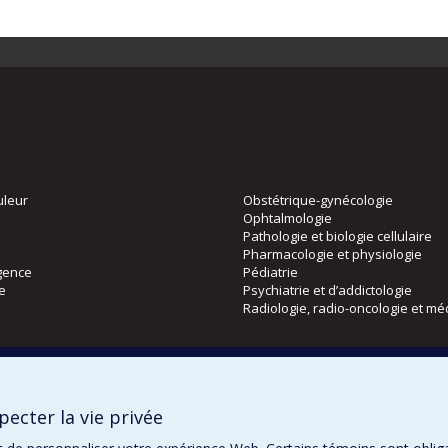
uleur
Obstétrique-gynécologie
Ophtalmologie
Pathologie et biologie cellulaire
Pharmacologie et physiologie
gence
Pédiatrie
ie
Psychiatrie et d’addictologie
Radiologie, radio-oncologie et mé
Directions
 physique
DPC
ecter la vie privée
CPASS
Éthique clinique