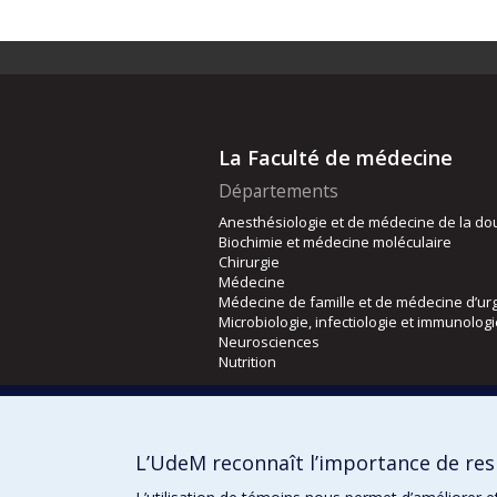
La Faculté de médecine
Départements
Anesthésiologie et de médecine de la do
Biochimie et médecine moléculaire
Chirurgie
Médecine
Médecine de famille et de médecine d’ur
Microbiologie, infectiologie et immunolog
Neurosciences
Nutrition
Écoles
Kinésiologie et des sciences de l’activité
L’UdeM reconnaît l’importance de resp
Orthophonie et audiologie
Réadaptation