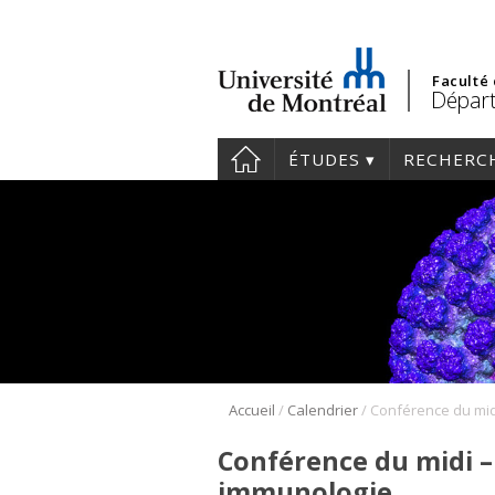
Faculté
Départ
ÉTUDES
RECHERC
/
/
Accueil
Calendrier
Conférence du midi –
immunologie