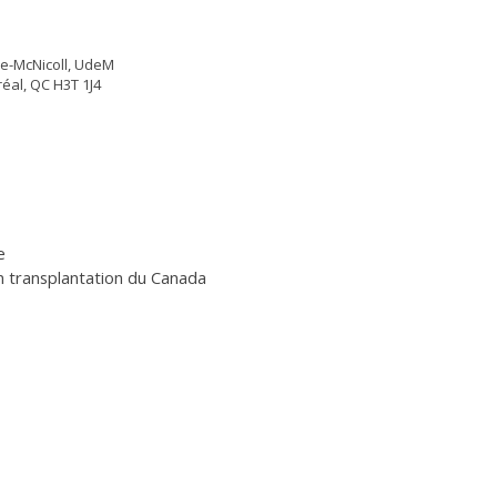
ire-McNicoll, UdeM
éal, QC H3T 1J4
e
 transplantation du Canada