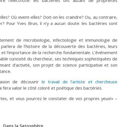
e l’électricité: les bactéries ont autant de propriétés
les? Où vivent-elles? Doit-on les craindre? Ou, au contraire,
? Pour Yves Brun, il n’y a aucun doute: les bactéries sont
ement de microbiologie, infectiologie et immunologie de
 parlera de l’histoire de la découverte des bactéries, leurs
n, et l’importance de la recherche fondamentale. L’événement
able curiosité du chercheur, ses techniques sophistiquées de
nnant d’activité, son projet de science participative et son
stance.
casion de découvrir
le travail de l’artiste et chercheuse
i fera valoir le côté coloré et poétique des bactéries.
ètes, et vous pourrez le constater de vos propres yeux!» –
Dans la Satosphère