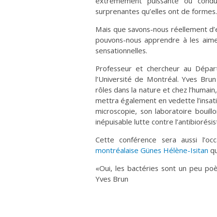
extrêmement puissante ou conduir
surprenantes qu’elles ont de formes.
Mais que savons-nous réellement d’el
pouvons-nous apprendre à les aimer
sensationnelles.
Professeur et chercheur au Départ
l’Université de Montréal. Yves Brun
rôles dans la nature et chez l’humai
mettra également en vedette l’insati
microscopie, son laboratoire bouillo
inépuisable lutte contre l’antibiorési
Cette conférence sera aussi l’oc
montréalaise Günes Hélène-Isitan
qu
«Oui, les bactéries sont un peu po
Yves Brun