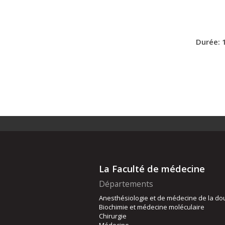
Durée: 
La Faculté de médecine
Départements
Anesthésiologie et de médecine de la do
Biochimie et médecine moléculaire
Chirurgie
Médecine