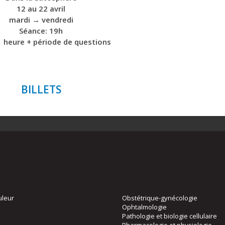
12 au 22 avril
mardi → vendredi
Séance: 19h
1 heure + période de questions
BILLETS
uleur
Obstétrique-gynécologie
Ophtalmologie
Pathologie et biologie cellulaire
Pharmacologie et physiologie