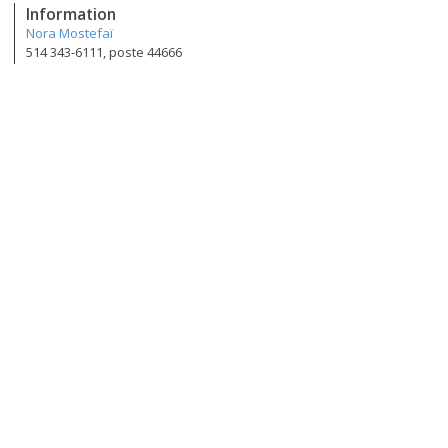
Information
Nora Mostefaï
514 343-6111, poste 44666