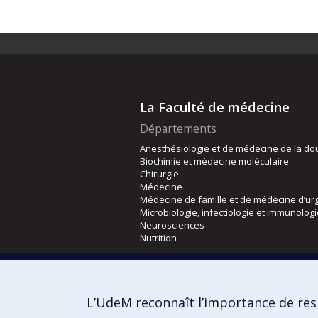
La Faculté de médecine
Départements
Anesthésiologie et de médecine de la do
Biochimie et médecine moléculaire
Chirurgie
Médecine
Médecine de famille et de médecine d’ur
Microbiologie, infectiologie et immunolog
Neurosciences
Nutrition
Écoles
Kinésiologie et des sciences de l’activité
L’UdeM reconnaît l’importance de resp
Orthophonie et audiologie
Réadaptation