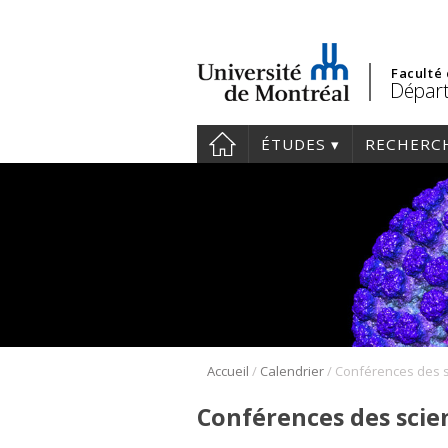
Faculté
Départ
ÉTUDES
RECHERC
/
/
Accueil
Calendrier
Conférences des scien