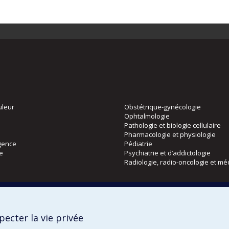
uleur
Obstétrique-gynécologie
Ophtalmologie
Pathologie et biologie cellulaire
Pharmacologie et physiologie
gence
Pédiatrie
ie
Psychiatrie et d’addictologie
Radiologie, radio-oncologie et mé
Directions
 physique
DPC
ecter la vie privée
CPASS
Éthique clinique