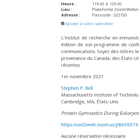
Heure :
11
h
30
à
12
h
30
Lieu :
Plateforme Zoom/Webinar
Adresse :
Passcode : 322150
Ajouter à votre calendrier
L’Institut de recherche en immunol
édition de son programme de confér
communications. Soyez des nôtres l
provenance du Canada, des États-Uni
récentes.
1er novembre 2021
Stephen P. Bell
Massachusetts Institute of Technolo
Cambridge, MA, États-Unis
Protein Gymnastics During Eukaryo
https://us02web.zoom.us/j/865937
Aucune réservation nécessaire