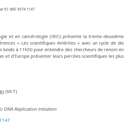
 ID: 865 9374 1147
ogie et en cancérologie (IRIC) présente la trente-deuxième
ences « Les scientifiques émérites » avec un cycle de dix
es lundis à 11h30 pour entendre des chercheurs de renom en
s et d’Europe présenter leurs percées scientifiques les plus
gy (MIT)
tic DNA
Replication Initiation
41147