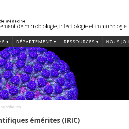
 de médecine
ement de microbiologie, infectiologie et immunologie
HE
DÉPARTEMENT
RESSOURCES
NOUS JO
Conférences des scientifiques émérites (IRIC)
tifiques émérites (IRIC)