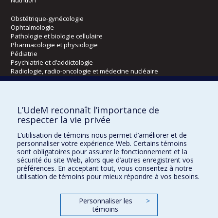
Obstétrique-gynécologie
Ophtalmologie
Pathologie et biologie cellulaire
Pharmacologie et physiologie
Pédiatrie
Psychiatrie et d’addictologie
Radiologie, radio-oncologie et médecine nucléaire
Écoles
L’UdeM reconnaît l’importance de
Kinésiologie et des sciences de l’activité physique
respecter la vie privée
Orthophonie et audiologie
L’utilisation de témoins nous permet d’améliorer et de
Réadaptation
personnaliser votre expérience Web. Certains témoins
sont obligatoires pour assurer le fonctionnement et la
Directions
sécurité du site Web, alors que d’autres enregistrent vos
préférences. En acceptant tout, vous consentez à notre
DPC
utilisation de témoins pour mieux répondre à vos besoins.
CPASS
Éthique clinique
Personnaliser les
>
témoins