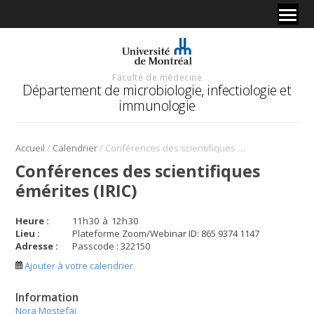
Faculté de médecine
Département de microbiologie, infectiologie et
immunologie
/
/
Accueil
Calendrier
Conférences des scientifiques émérites (IRIC)
Conférences des scientifiques
émérites (IRIC)
Heure :
11
h
30
à
12
h
30
Lieu :
Plateforme Zoom/Webinar ID: 865 9374 1147
Adresse :
Passcode : 322150
Ajouter à votre calendrier
Information
Nora Mostefaï