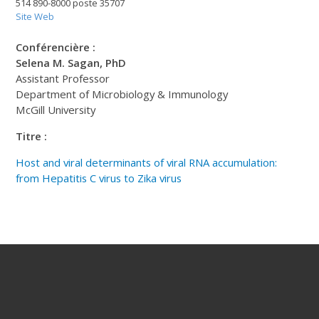
514 890-8000 poste 35707
Site Web
Conférencière :
Selena M. Sagan, PhD
Assistant Professor
Department of Microbiology & Immunology
McGill University
Titre :
Host and viral determinants of viral RNA accumulation:
from Hepatitis C virus to Zika virus