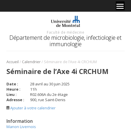
Faculté de médecine
Département de microbiologie, infectiologie et
immunologie
/
/
Accueil
Calendrier
Séminaire de l’Axe 4i CRCHUM
Séminaire de l’Axe 4i CRCHUM
Date :
28 avril au 30 juin 2025
Heure :
11
h
Lieu :
R02.606A du 2e étage
Adresse :
900, rue Saint-Denis
Ajouter à votre calendrier
Information
Manon Livernois